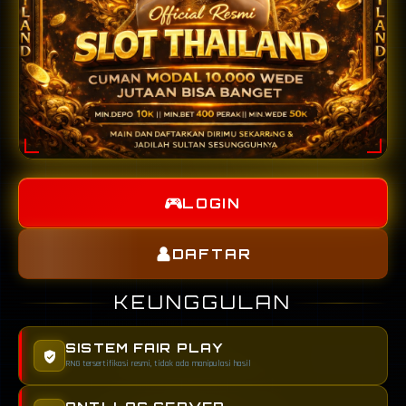
LOGIN
DAFTAR
KEUNGGULAN
SISTEM FAIR PLAY
RNG tersertifikasi resmi, tidak ada manipulasi hasil